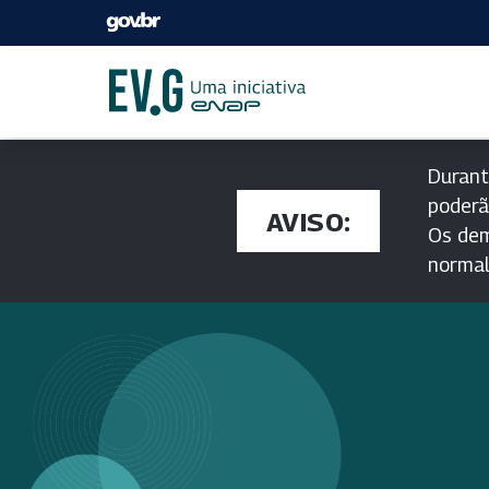
Durant
poderã
AVISO:
Os dem
norma