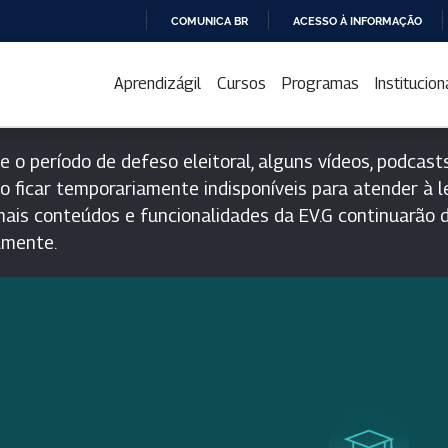
COMUNICA BR
ACESSO À INFORMAÇÃO
IR
PARA
Aprendizágil
Cursos
Programas
Institucion
O
CONTEÚDO
e o período de defeso eleitoral, alguns vídeos, podcasts
o ficar temporariamente indisponíveis para atender à le
ais conteúdos e funcionalidades da EV.G continuarão d
lmente.