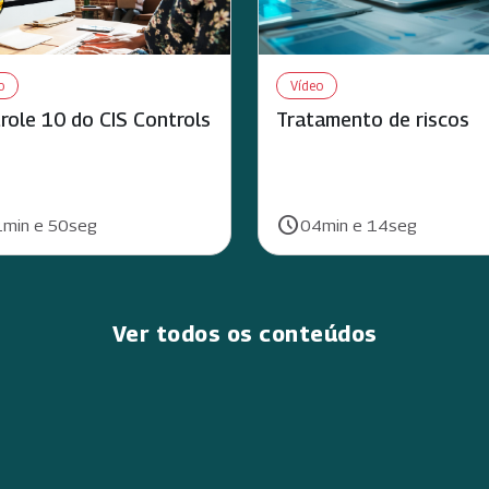
o
Vídeo
role 10 do CIS Controls
Tratamento de riscos
schedule
ão:
Duração:
min e 50seg
04min e 14seg
Ver todos os conteúdos