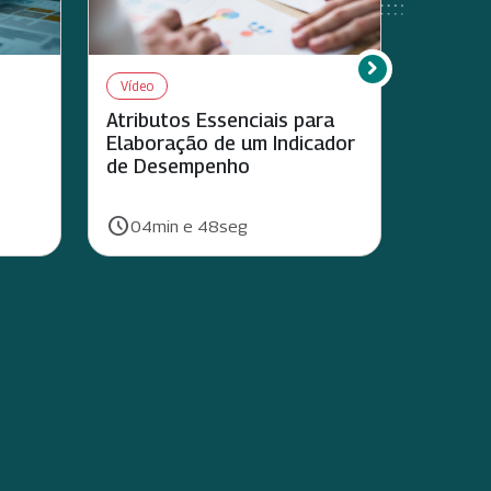
chevron_right
Rolar para direi
Vídeo
Vídeo
Atributos Essenciais para
Privaci
Elaboração de um Indicador
segura
de Desempenho
schedule
schedule
Duração:
Duração:
04min e 48seg
05mi