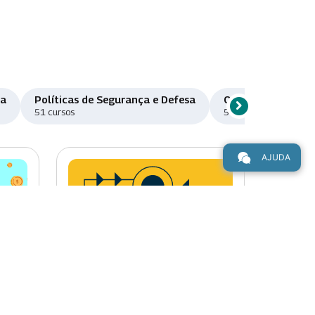
ma
Políticas de Segurança e Defesa
Orçamento e Fina
chevron_right
Rolar para direi
51 cursos
50 cursos
AJUDA
Novo
Novo
chevron_right