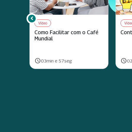
chevron_left
Rolar para esquerda
Vídeo
Víde
Como Facilitar com o Café
Cont
Mundial
schedule
schedule
Duração:
Duraç
03min e 57seg
02