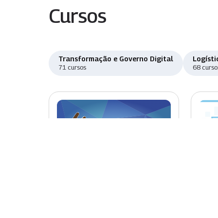
Cursos
Transformação e Governo Digital
Logísti
71 cursos
68 curso
Novo
Nov
Introdução à Libras
Sist