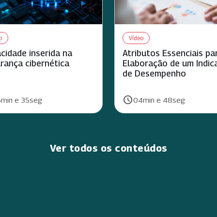
o
Vídeo
acidade inserida na
Atributos Essenciais pa
rança cibernética
Elaboração de um Indic
de Desempenho
schedule
ão:
Duração:
min e 35seg
04min e 48seg
Ver todos os conteúdos