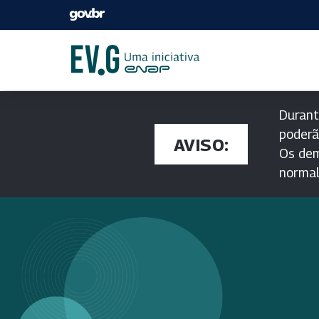
Durant
poderã
AVISO:
Os dem
norma