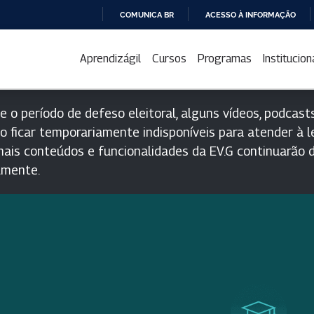
COMUNICA BR
ACESSO À INFORMAÇÃO
IR
PARA
Aprendizágil
Cursos
Programas
Institucion
O
CONTEÚDO
e o período de defeso eleitoral, alguns vídeos, podcasts
o ficar temporariamente indisponíveis para atender à le
ais conteúdos e funcionalidades da EV.G continuarão d
lmente.