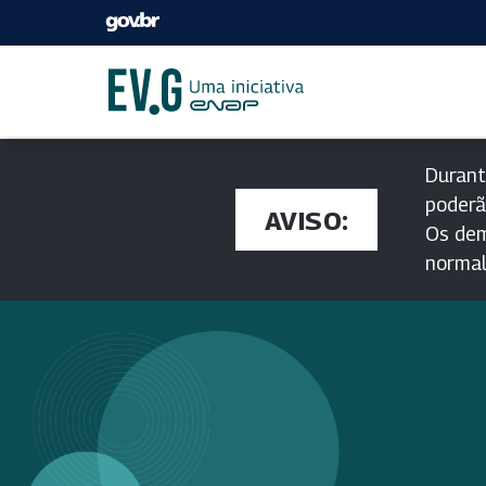
Durant
poderã
AVISO:
Os dem
norma