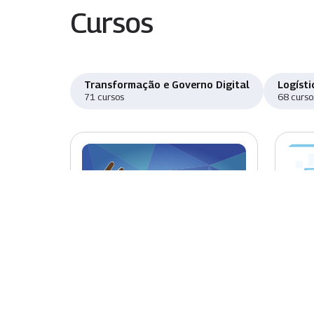
Cursos
Transformação e Governo Digital
Logísti
71 cursos
68 curso
Novo
Nov
Introdução à Libras
Sist