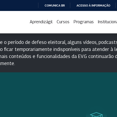
COMUNICA BR
ACESSO À INFORMAÇÃO
IR
PARA
Aprendizágil
Cursos
Programas
Institucion
O
CONTEÚDO
e o período de defeso eleitoral, alguns vídeos, podcasts
o ficar temporariamente indisponíveis para atender à le
ais conteúdos e funcionalidades da EV.G continuarão d
lmente.