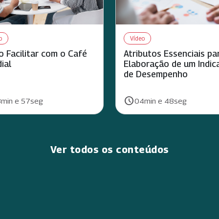
o
Vídeo
 Facilitar com o Café
Atributos Essenciais pa
ial
Elaboração de um Indic
de Desempenho
schedule
ão:
Duração:
min e 57seg
04min e 48seg
Ver todos os conteúdos