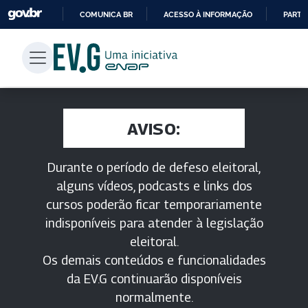
COMUNICA BR
ACESSO À INFORMAÇÃO
PARTI
IR
PARA
O
CONTEÚDO
AVISO:
Durante o período de defeso eleitoral,
alguns vídeos, podcasts e links dos
cursos poderão ficar temporariamente
indisponíveis para atender à legislação
eleitoral.
Os demais conteúdos e funcionalidades
da EV.G continuarão disponíveis
normalmente.