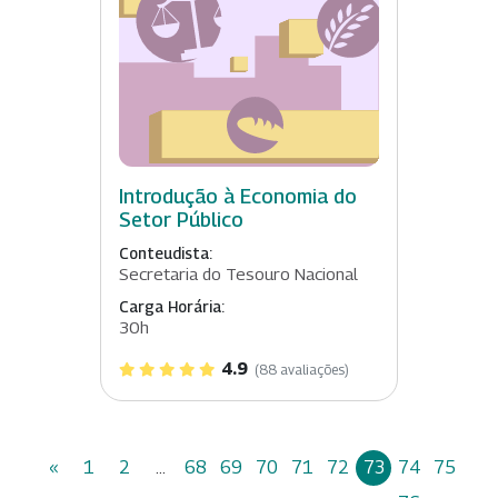
Introdução à Economia do
Setor Público
Conteudista:
Secretaria do Tesouro Nacional
Carga Horária:
30h
4.9
(88 avaliações)
«
1
2
...
68
69
70
71
72
73
74
75