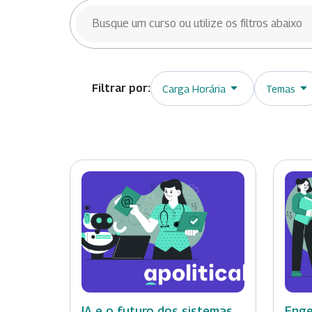
BUSCAR CURSOS
Carga Horária
Temas
IA e o futuro dos sistemas
Enge