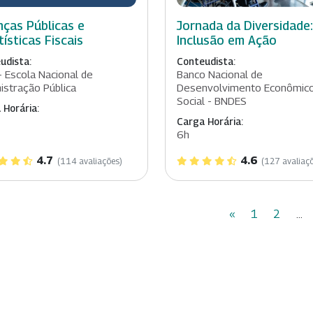
nças Públicas e
Jornada da Diversidade:
tísticas Fiscais
Inclusão em Ação
udista:
Conteudista:
- Escola Nacional de
Banco Nacional de
istração Pública
Desenvolvimento Econômic
Social - BNDES
 Horária:
Carga Horária:
6h
4.7
4.6
(114 avaliações)
(127 avaliaç
«
1
2
...