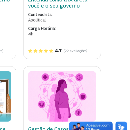
você e o seu governo
Conteudista:
Apolitical
Carga Horária:
4h
4.7
es)
(22 avaliações)
 de
Gestão de Casos de