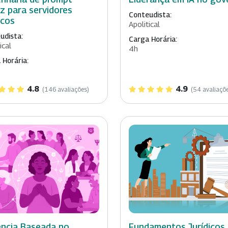
az para servidores
Conteudista:
icos
Apolitical
udista:
Carga Horária:
ical
4h
 Horária:
4.8
4.9
(146 avaliações)
(54 avaliaçõ
ência Baseada no
Fundamentos Jurídicos