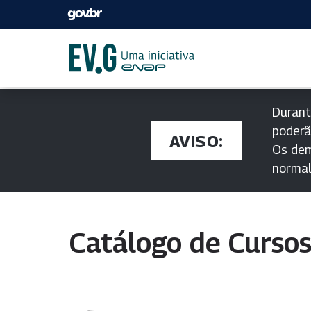
Durant
poderã
AVISO:
Os dem
norma
Catálogo de Curso