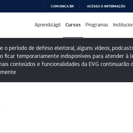
COMUNICA BR
ACESSO À INFORMAÇÃO
IR
PARA
Aprendizágil
Cursos
Programas
Institucio
O
CONTEÚDO
e o período de defeso eleitoral, alguns vídeos, podcasts
o ficar temporariamente indisponíveis para atender à le
ais conteúdos e funcionalidades da EV.G continuarão d
lmente.
s