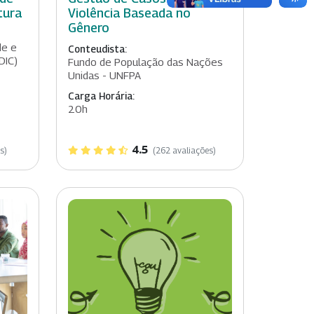
tura
Violência Baseada no
Gênero
de e
Conteudista:
DIC)
Fundo de População das Nações
Unidas - UNFPA
Carga Horária:
20h
4.5
s)
(262 avaliações)