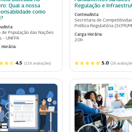
ro: Qual a nossa
Regulação e Infraestru
onsabilidade como
Conteudista:
e?
Secretaria de Competitivida
Política Regulatória (SCPR/M
udista:
 de População das Nações
Carga Horária:
s - UNFPA
20h
 Horária:
4.5
5.0
(216 avaliações)
(26 avaliaçõe