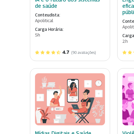
de saúde
efic
públ
Conteudista:
Apolitical
Conte
Apolit
Carga Horária:
5h
Carga
2h
4.7
(90 avaliações)
Mídias Digitais e Saúde
Viol