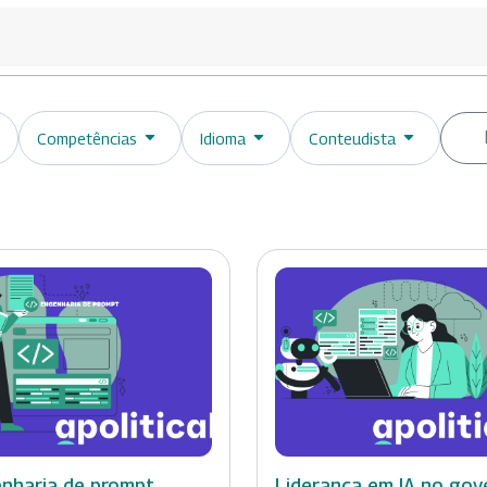
Competências
Idioma
Conteudista
nharia de prompt
Liderança em IA no gov