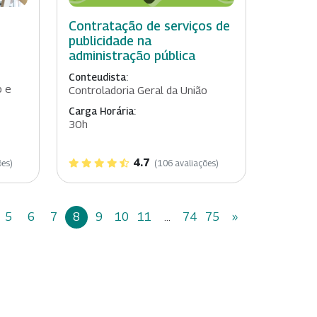
Contratação de serviços de
publicidade na
administração pública
Conteudista:
o e
Controladoria Geral da União
Carga Horária:
30h
4.7
ões)
(106 avaliações)
5
6
7
8
9
10
11
...
74
75
»