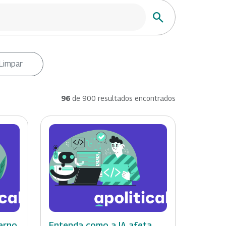
Buscar
Limpar
96
de 900 resultados encontrados
erno
Entenda como a IA afeta