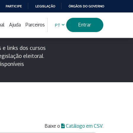
PARTICIPE
LEGISLAÇÃO
ÓRGÃOS DO GOVERNO
nal
Ajuda
Parceiros
Entrar
PT
 e links dos cursos
gislação eleitoral.
isponíveis
Baixe o
Catálogo em CSV
.