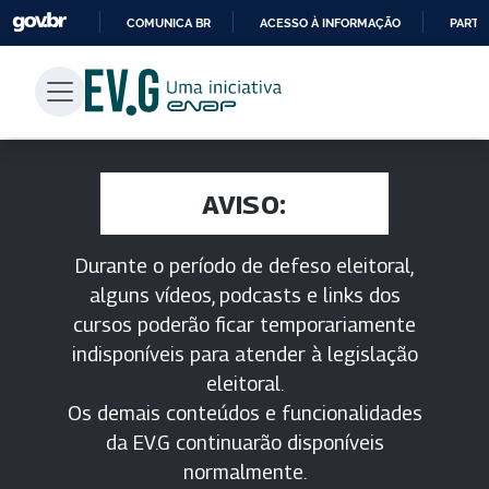
COMUNICA BR
ACESSO À INFORMAÇÃO
PARTI
IR
PARA
O
CONTEÚDO
AVISO:
Durante o período de defeso eleitoral,
alguns vídeos, podcasts e links dos
cursos poderão ficar temporariamente
indisponíveis para atender à legislação
eleitoral.
Os demais conteúdos e funcionalidades
da EV.G continuarão disponíveis
normalmente.