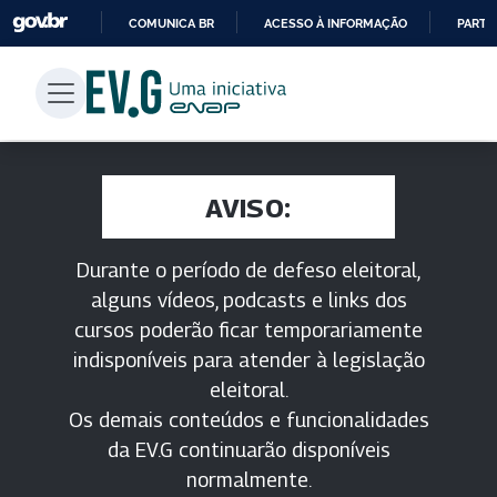
COMUNICA BR
ACESSO À INFORMAÇÃO
PARTI
IR
PARA
O
CONTEÚDO
AVISO:
Durante o período de defeso eleitoral,
alguns vídeos, podcasts e links dos
cursos poderão ficar temporariamente
indisponíveis para atender à legislação
eleitoral.
Os demais conteúdos e funcionalidades
da EV.G continuarão disponíveis
normalmente.