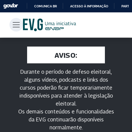
COMUNICA BR
ACESSO À INFORMAÇÃO
PARTI
IR
PARA
O
CONTEÚDO
AVISO:
Durante o período de defeso eleitoral,
alguns vídeos, podcasts e links dos
cursos poderão ficar temporariamente
indisponíveis para atender à legislação
eleitoral.
Os demais conteúdos e funcionalidades
da EV.G continuarão disponíveis
normalmente.