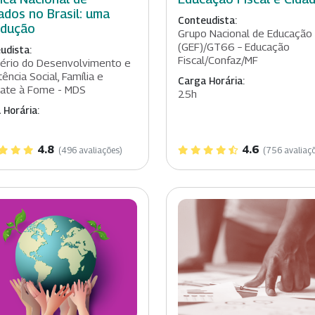
ados no Brasil: uma
Conteudista:
odução
Grupo Nacional de Educação 
(GEF)/GT66 – Educação
udista:
Fiscal/Confaz/MF
tério do Desenvolvimento e
ência Social, Família e
Carga Horária:
ate à Fome - MDS
25h
 Horária:
4.8
4.6
(496 avaliações)
(756 avaliaç