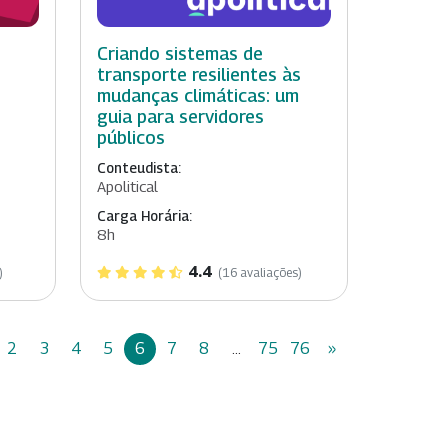
Criando sistemas de
transporte resilientes às
mudanças climáticas: um
guia para servidores
públicos
Conteudista:
Apolitical
Carga Horária:
8h
4.4
)
(16 avaliações)
2
3
4
5
6
7
8
...
75
76
»