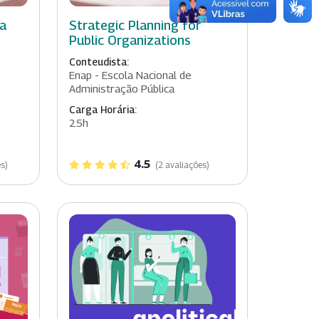
ca
Strategic Planning for
Public Organizations
Conteudista:
Enap - Escola Nacional de
Administração Pública
Carga Horária:
25h
4.5
s)
(2 avaliações)