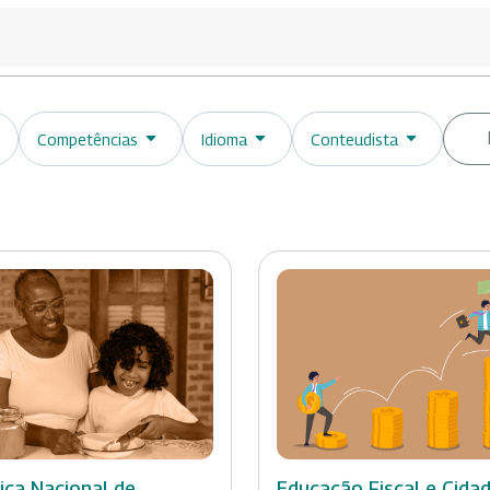
Competências
Idioma
Conteudista
tica Nacional de
Educação Fiscal e Cida