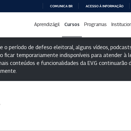
COMUNICA BR
ACESSO À INFORMAÇÃO
IR
PARA
Aprendizágil
Cursos
Programas
Institucio
O
CONTEÚDO
e o período de defeso eleitoral, alguns vídeos, podcasts
o ficar temporariamente indisponíveis para atender à le
ais conteúdos e funcionalidades da EV.G continuarão d
lmente.
s