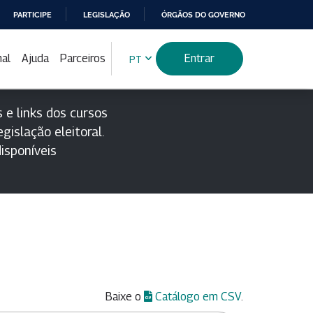
PARTICIPE
LEGISLAÇÃO
ÓRGÃOS DO GOVERNO
nal
Ajuda
Parceiros
Entrar
PT
 e links dos cursos
gislação eleitoral.
isponíveis
Baixe o
Catálogo em CSV
.