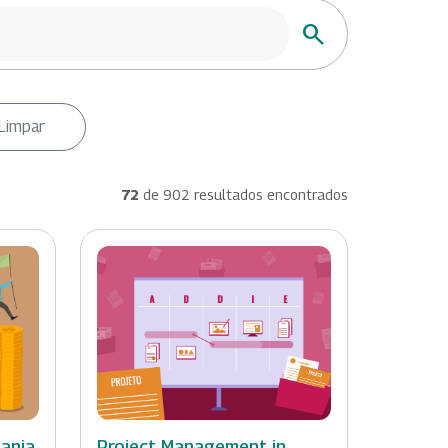
Buscar
Limpar
72
de 902 resultados encontrados
dania
Project Management in