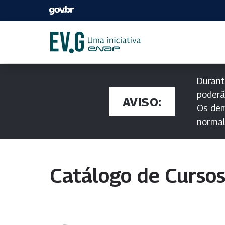
Durant
poderã
AVISO:
Os dem
norma
Catálogo de Curso