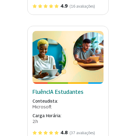
4.9
(16 avaliações)
FluêncIA Estudantes
Conteudista:
Microsoft
Carga Horária:
2h
4.8
(37 avaliações)