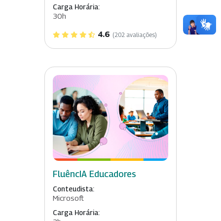
Carga Horária:
30h
4.6
(202 avaliações)
FluêncIA Educadores
Conteudista:
Microsoft
Carga Horária: