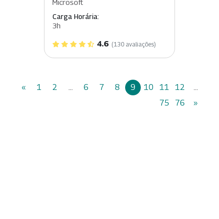
Microsoft
Carga Horária:
3h
4.6
(130 avaliações)
«
1
2
...
6
7
8
9
10
11
12
...
75
76
»