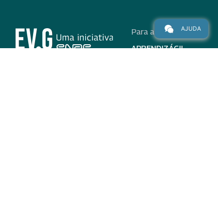
AJUDA
Para alunos
APRENDIZÁGIL
CURSOS
PROGRAMAS
INSTITUCIONAL
AJUDA
Para parceiros
Nas redes
ADESÃO
INSTITUIÇÕES
PARTICIPANTES
EV.G EM NÚMEROS
VALIDAÇÃO DE
DOCUMENTOS
TERMO DE USO E AVISO