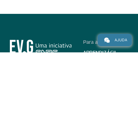
AJUDA
Para alunos
APRENDIZÁGIL
CURSOS
PROGRAMAS
INSTITUCIONAL
AJUDA
Para parceiros
Nas redes
ADESÃO
INSTITUIÇÕES
PARTICIPANTES
EV.G EM NÚMEROS