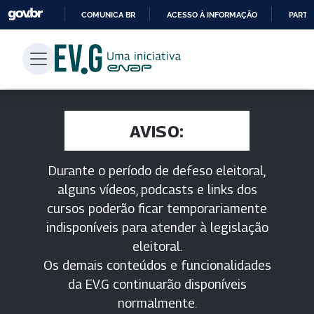
COMUNICA BR
ACESSO À INFORMAÇÃO
PARTI
IR
PARA
O
CONTEÚDO
AVISO:
Durante o período de defeso eleitoral,
alguns vídeos, podcasts e links dos
cursos poderão ficar temporariamente
indisponíveis para atender à legislação
eleitoral.
Os demais conteúdos e funcionalidades
da EV.G continuarão disponíveis
normalmente.