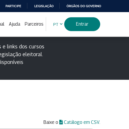
PARTICIPE
LEGISLAÇÃO
ÓRGÃOS DO GOVERNO
nal
Ajuda
Parceiros
Entrar
PT
 e links dos cursos
gislação eleitoral.
isponíveis
Baixe o
Catálogo em CSV
.