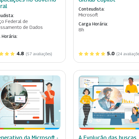
ral
Conteudista:
Microsoft
udista:
ço Federal de
Carga Horária:
essamento de Dados
8h
 Horária:
4.8
5.0
(57 avaliações)
(24 avaliaçõe
enerativo da Microsoft -
A Evolução das buscas