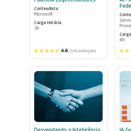
Fede
Conteudista:
Microsoft
Conte
Servi
Carga Horária:
Proc
3h
Carga
8h
4.6
(130 avaliações)
Desvendando a Inteligência
IA G