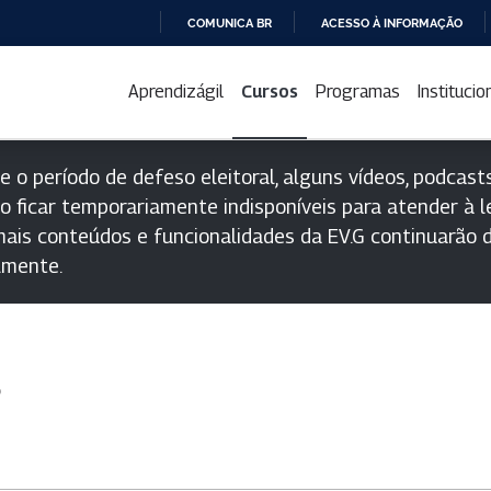
COMUNICA BR
ACESSO À INFORMAÇÃO
IR
PARA
Aprendizágil
Cursos
Programas
Institucio
O
CONTEÚDO
e o período de defeso eleitoral, alguns vídeos, podcasts
o ficar temporariamente indisponíveis para atender à le
ais conteúdos e funcionalidades da EV.G continuarão d
lmente.
s