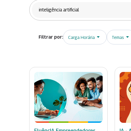
BUSCAR CURSOS
Carga Horária
Temas
FluêncIA Empreendedores
IA -