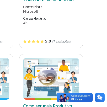
Conteudista:
Microsoft
Carga Horária:
4h
5.0
s)
(7 avaliações)
Como ser mais Produtivo