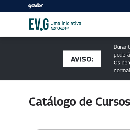
Durant
poderã
AVISO:
Os dem
norma
Catálogo de Curso