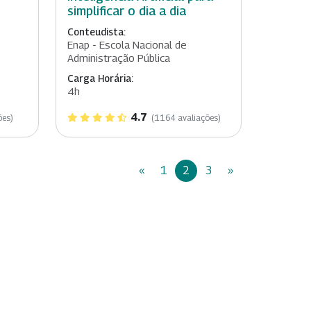
simplificar o dia a dia
Conteudista:
Enap - Escola Nacional de
Administração Pública
Carga Horária:
4h
4.7
ões)
(1164 avaliações)
«
1
2
3
»