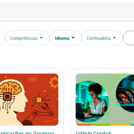
Competências
Idioma
Conteudista
 Aplicações no Governo
Github Copilot