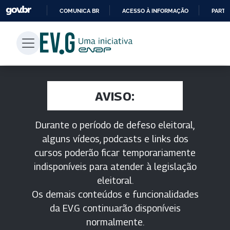
COMUNICA BR
ACESSO À INFORMAÇÃO
PARTI
IR
PARA
O
CONTEÚDO
AVISO:
Durante o período de defeso eleitoral,
alguns vídeos, podcasts e links dos
cursos poderão ficar temporariamente
indisponíveis para atender à legislação
eleitoral.
Os demais conteúdos e funcionalidades
da EV.G continuarão disponíveis
normalmente.