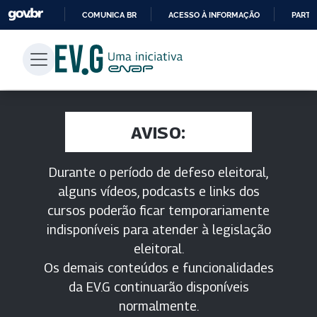
COMUNICA BR
ACESSO À INFORMAÇÃO
PARTI
IR
PARA
O
CONTEÚDO
AVISO:
Durante o período de defeso eleitoral,
alguns vídeos, podcasts e links dos
cursos poderão ficar temporariamente
indisponíveis para atender à legislação
eleitoral.
Os demais conteúdos e funcionalidades
da EV.G continuarão disponíveis
normalmente.