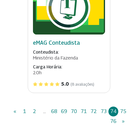
eMAG Conteudista
Conteudista:
Ministério da Fazenda
Carga Horária:
20h
5.0
(8 avaliações)
«
1
2
...
68
69
70
71
72
73
74
75
76
»