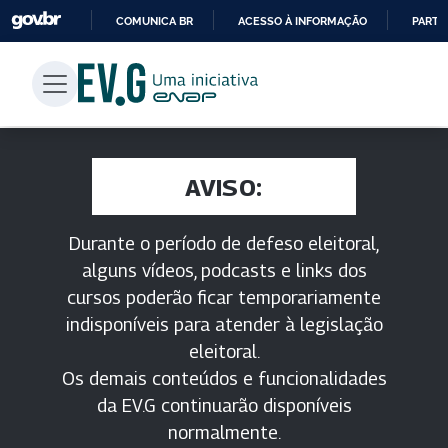
COMUNICA BR
ACESSO À INFORMAÇÃO
PARTI
IR
PARA
O
CONTEÚDO
AVISO:
Durante o período de defeso eleitoral,
alguns vídeos, podcasts e links dos
cursos poderão ficar temporariamente
indisponíveis para atender à legislação
eleitoral.
Os demais conteúdos e funcionalidades
da EV.G continuarão disponíveis
normalmente.