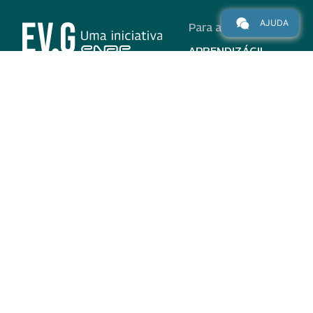
AJUDA
Para alunos
APRENDIZÁGIL
CURSOS
PROGRAMAS
INSTITUCIONAL
AJUDA
Para parceiros
Nas redes
ADESÃO
INSTITUIÇÕES
PARTICIPANTES
EV.G EM NÚMEROS
VALIDAÇÃO DE
DOCUMENTOS
TERMO DE USO E AVISO
DE PRIVACIDADE