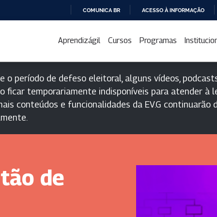
COMUNICA BR
ACESSO À INFORMAÇÃO
IR
PARA
Aprendizágil
Cursos
Programas
Institucio
O
CONTEÚDO
e o período de defeso eleitoral, alguns vídeos, podcasts
o ficar temporariamente indisponíveis para atender à le
ais conteúdos e funcionalidades da EV.G continuarão d
lmente.
stão de