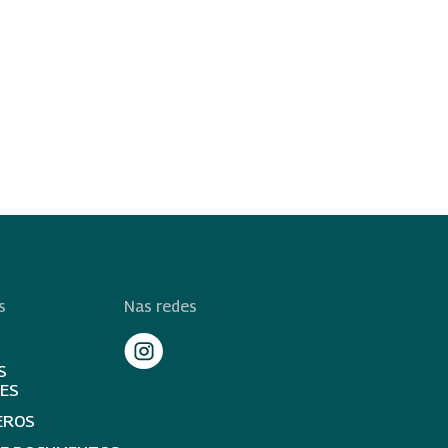
s
Nas redes
S
TES
EROS