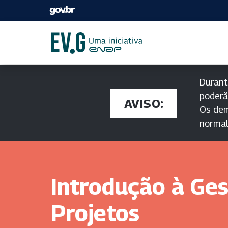
Durant
poderã
AVISO:
Os dem
norma
Introdução à Ge
Projetos