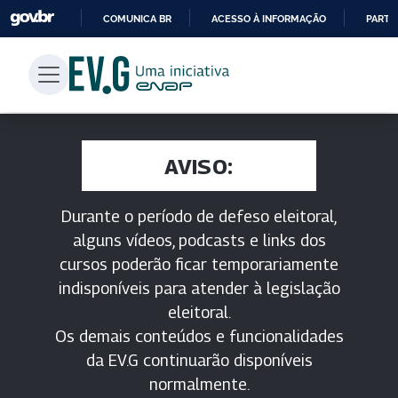
COMUNICA BR
ACESSO À INFORMAÇÃO
PARTI
IR
PARA
O
CONTEÚDO
AVISO:
Durante o período de defeso eleitoral,
alguns vídeos, podcasts e links dos
cursos poderão ficar temporariamente
indisponíveis para atender à legislação
eleitoral.
Os demais conteúdos e funcionalidades
da EV.G continuarão disponíveis
normalmente.