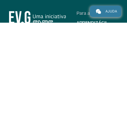
AJUDA
Para alunos
APRENDIZÁGIL
CURSOS
PROGRAMAS
INSTITUCIONAL
AJUDA
Para parceiros
Nas redes
ADESÃO
INSTITUIÇÕES
PARTICIPANTES
EV.G EM NÚMEROS
VALIDAÇÃO DE
DOCUMENTOS
TERMO DE USO E AVISO
DE PRIVACIDADE