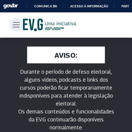
COMUNICA BR
ACESSO À INFORMAÇÃO
PARTI
IR
PARA
O
CONTEÚDO
AVISO:
Durante o período de defeso eleitoral,
alguns vídeos, podcasts e links dos
cursos poderão ficar temporariamente
indisponíveis para atender à legislação
eleitoral.
Os demais conteúdos e funcionalidades
da EV.G continuarão disponíveis
normalmente.