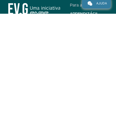
AJUDA
Para alunos
APRENDIZÁGIL
CURSOS
PROGRAMAS
INSTITUCIONAL
AJUDA
Para parceiros
Nas redes
ADESÃO
INSTITUIÇÕES
PARTICIPANTES
EV.G EM NÚMEROS
VALIDAÇÃO DE
DOCUMENTOS
TERMO DE USO E AVISO
DE PRIVACIDADE