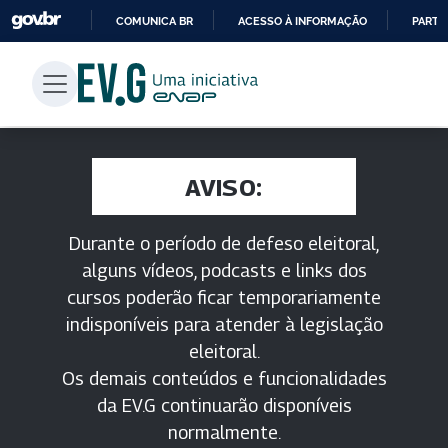
COMUNICA BR
ACESSO À INFORMAÇÃO
PARTI
IR
PARA
O
CONTEÚDO
AVISO:
Durante o período de defeso eleitoral,
alguns vídeos, podcasts e links dos
cursos poderão ficar temporariamente
indisponíveis para atender à legislação
eleitoral.
Os demais conteúdos e funcionalidades
da EV.G continuarão disponíveis
normalmente.