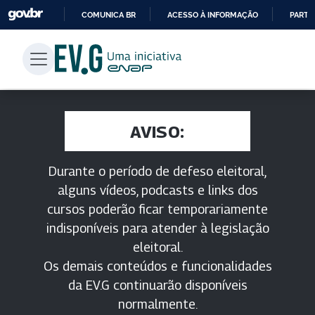
COMUNICA BR
ACESSO À INFORMAÇÃO
PARTI
IR
PARA
O
CONTEÚDO
AVISO:
Durante o período de defeso eleitoral,
alguns vídeos, podcasts e links dos
cursos poderão ficar temporariamente
indisponíveis para atender à legislação
eleitoral.
Os demais conteúdos e funcionalidades
da EV.G continuarão disponíveis
normalmente.