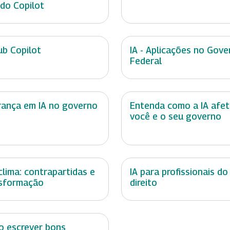
do Copilot
ub Copilot
IA - Aplicações no Gove
Federal
rança em IA no governo
Entenda como a IA afe
você e o seu governo
 clima: contrapartidas e
IA para profissionais do
sformação
direito
 escrever bons