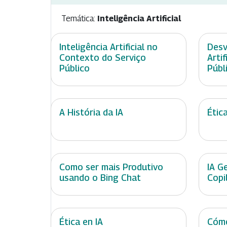
Temática:
Inteligência Artificial
Inteligência Artificial no
Desv
Contexto do Serviço
Arti
Público
Públ
A História da IA
Étic
Como ser mais Produtivo
IA G
usando o Bing Chat
Copi
Ética en IA
Cómo