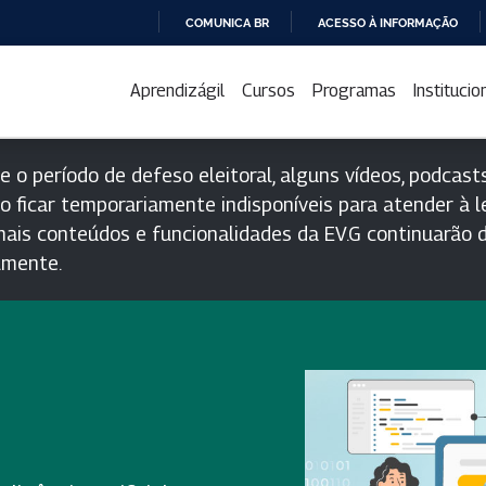
COMUNICA BR
ACESSO À INFORMAÇÃO
IR
PARA
Aprendizágil
Cursos
Programas
Institucio
O
CONTEÚDO
e o período de defeso eleitoral, alguns vídeos, podcasts
o ficar temporariamente indisponíveis para atender à le
ais conteúdos e funcionalidades da EV.G continuarão d
lmente.