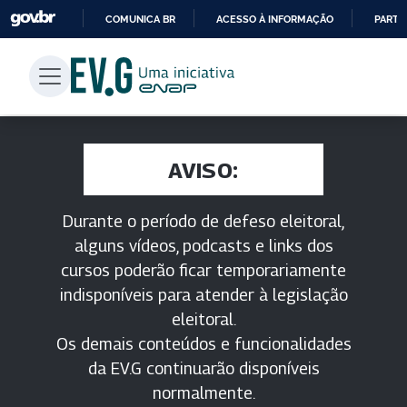
COMUNICA BR
ACESSO À INFORMAÇÃO
PARTI
IR
PARA
O
CONTEÚDO
AVISO:
Durante o período de defeso eleitoral,
alguns vídeos, podcasts e links dos
cursos poderão ficar temporariamente
indisponíveis para atender à legislação
eleitoral.
Os demais conteúdos e funcionalidades
da EV.G continuarão disponíveis
normalmente.