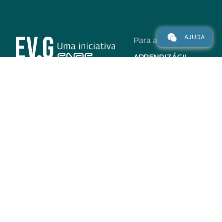
AJUDA
Para alunos
APRENDIZÁGIL
CURSOS
PROGRAMAS
INSTITUCIONAL
AJUDA
Para parceiros
Nas redes
ADESÃO
INSTITUIÇÕES
PARTICIPANTES
EV.G EM NÚMEROS
VALIDAÇÃO DE
DOCUMENTOS