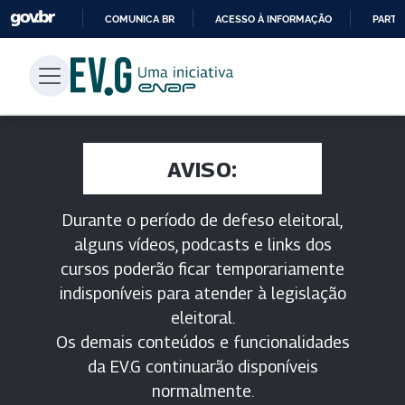
COMUNICA BR
ACESSO À INFORMAÇÃO
PARTI
IR
PARA
O
CONTEÚDO
AVISO:
Durante o período de defeso eleitoral,
alguns vídeos, podcasts e links dos
cursos poderão ficar temporariamente
indisponíveis para atender à legislação
eleitoral.
Os demais conteúdos e funcionalidades
da EV.G continuarão disponíveis
normalmente.