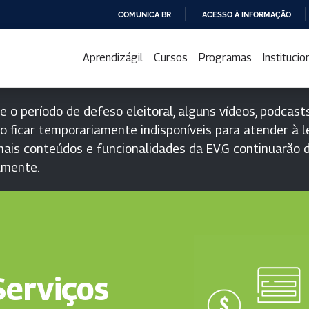
COMUNICA BR
ACESSO À INFORMAÇÃO
IR
PARA
Aprendizágil
Cursos
Programas
Institucio
O
CONTEÚDO
e o período de defeso eleitoral, alguns vídeos, podcasts
o ficar temporariamente indisponíveis para atender à le
ais conteúdos e funcionalidades da EV.G continuarão d
lmente.
Serviços