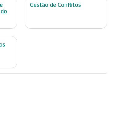
de
Gestão de Conflitos
 do
os