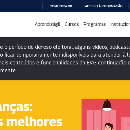
COMUNICA BR
ACESSO À INFORMAÇÃO
IR
PARA
Aprendizágil
Cursos
Programas
Institucio
O
CONTEÚDO
e o período de defeso eleitoral, alguns vídeos, podcasts
o ficar temporariamente indisponíveis para atender à le
ais conteúdos e funcionalidades da EV.G continuarão d
lmente.
anças:
s melhores