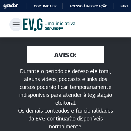
COMUNICA BR
ACESSO À INFORMAÇÃO
PARTI
IR
PARA
O
CONTEÚDO
AVISO:
Durante o período de defeso eleitoral,
alguns vídeos, podcasts e links dos
cursos poderão ficar temporariamente
indisponíveis para atender à legislação
eleitoral.
Os demais conteúdos e funcionalidades
da EV.G continuarão disponíveis
normalmente.