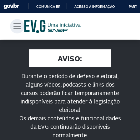
COMUNICA BR
ACESSO À INFORMAÇÃO
PARTI
IR
PARA
O
CONTEÚDO
AVISO:
Durante o período de defeso eleitoral,
alguns vídeos, podcasts e links dos
cursos poderão ficar temporariamente
indisponíveis para atender à legislação
eleitoral.
Os demais conteúdos e funcionalidades
da EV.G continuarão disponíveis
normalmente.