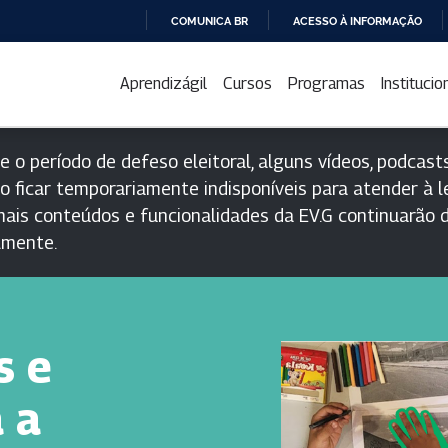
COMUNICA BR
ACESSO À INFORMAÇÃO
IR
PARA
Aprendizágil
Cursos
Programas
Institucio
O
CONTEÚDO
e o período de defeso eleitoral, alguns vídeos, podcasts
o ficar temporariamente indisponíveis para atender à le
ais conteúdos e funcionalidades da EV.G continuarão d
lmente.
s e
 a