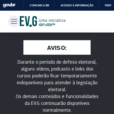
COMUNICA BR
ACESSO À INFORMAÇÃO
PARTI
IR
PARA
O
CONTEÚDO
AVISO:
Durante o período de defeso eleitoral,
alguns vídeos, podcasts e links dos
cursos poderão ficar temporariamente
indisponíveis para atender à legislação
eleitoral.
Os demais conteúdos e funcionalidades
da EV.G continuarão disponíveis
normalmente.