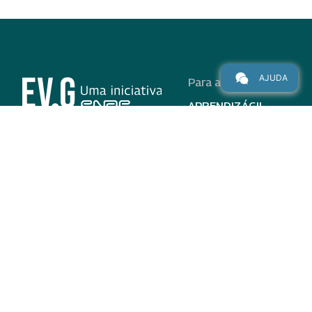
AJUDA
Para alunos
APRENDIZÁGIL
CURSOS
PROGRAMAS
INSTITUCIONAL
AJUDA
Para parceiros
Nas redes
ADESÃO
INSTITUIÇÕES
PARTICIPANTES
EV.G EM NÚMEROS
VALIDAÇÃO DE