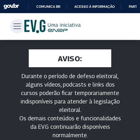
COMUNICA BR
ACESSO À INFORMAÇÃO
PARTI
IR
PARA
O
CONTEÚDO
AVISO:
Durante o período de defeso eleitoral,
alguns vídeos, podcasts e links dos
cursos poderão ficar temporariamente
indisponíveis para atender à legislação
eleitoral.
Os demais conteúdos e funcionalidades
da EV.G continuarão disponíveis
normalmente.