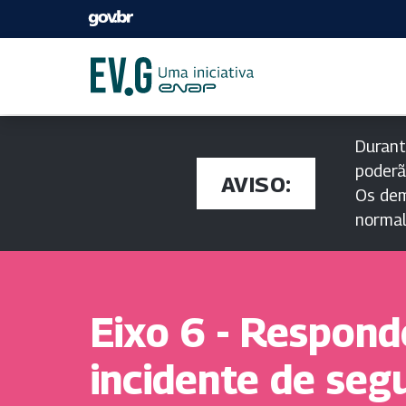
Durant
poderã
AVISO:
Os dem
norma
Eixo 6 - Respon
incidente de seg