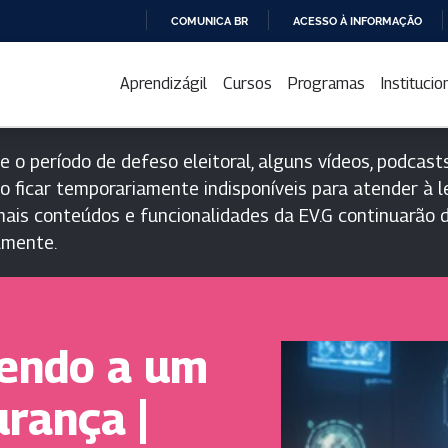
COMUNICA BR
ACESSO À INFORMAÇÃO
IR
PARA
Aprendizágil
Cursos
Programas
Institucio
O
CONTEÚDO
e o período de defeso eleitoral, alguns vídeos, podcasts
o ficar temporariamente indisponíveis para atender à le
ais conteúdos e funcionalidades da EV.G continuarão d
lmente.
dendo a um
urança |