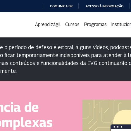
COMUNICA BR
ACESSO À INFORMAÇÃO
IR
PARA
Aprendizágil
Cursos
Programas
Institucio
O
CONTEÚDO
e o período de defeso eleitoral, alguns vídeos, podcasts
o ficar temporariamente indisponíveis para atender à le
ais conteúdos e funcionalidades da EV.G continuarão d
lmente.
ncia de
omplexas