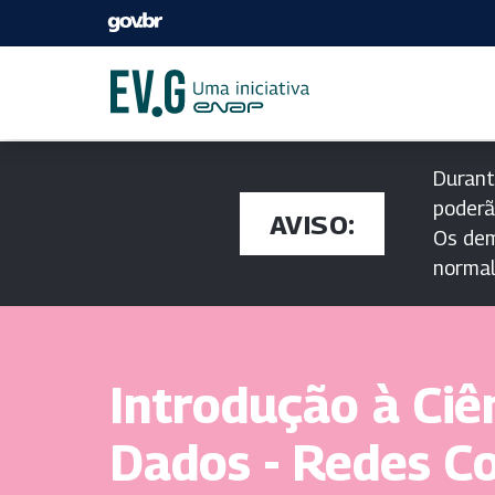
Durant
poderã
AVISO:
Os dem
norma
Introdução à Ciê
Dados - Redes C