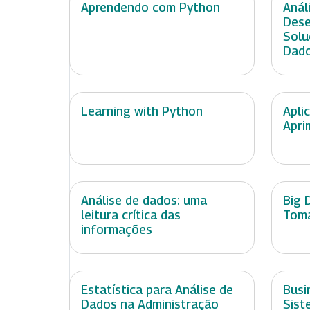
Aprendendo com Python
Anál
Dese
Solu
Dad
Learning with Python
Apli
Apri
Análise de dados: uma
Big 
leitura crítica das
Toma
informações
Estatística para Análise de
Busi
Dados na Administração
Sist