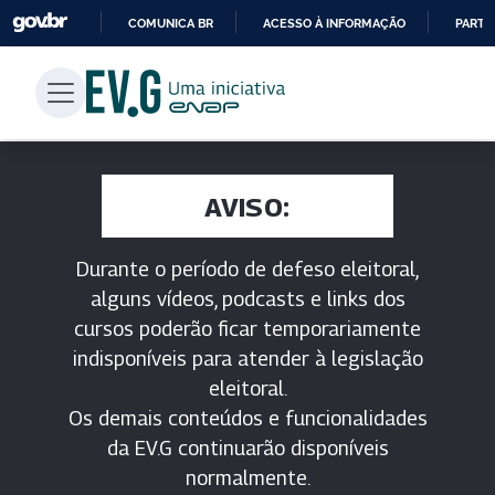
COMUNICA BR
ACESSO À INFORMAÇÃO
PARTI
IR
PARA
O
CONTEÚDO
AVISO:
Durante o período de defeso eleitoral,
alguns vídeos, podcasts e links dos
cursos poderão ficar temporariamente
indisponíveis para atender à legislação
eleitoral.
Os demais conteúdos e funcionalidades
da EV.G continuarão disponíveis
normalmente.