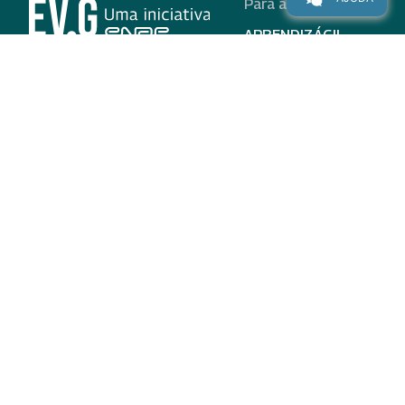
Para alunos
APRENDIZÁGIL
CURSOS
PROGRAMAS
INSTITUCIONAL
AJUDA
Para parceiros
Nas redes
ADESÃO
INSTITUIÇÕES
PARTICIPANTES
EV.G EM NÚMEROS
VALIDAÇÃO DE
DOCUMENTOS
TERMO DE USO E AVISO
DE PRIVACIDADE