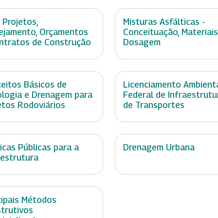
 Projetos,
Misturas Asfálticas -
ejamento, Orçamentos
Conceituação, Materiais
ntratos de Construção
Dosagem
eitos Básicos de
Licenciamento Ambient
ologia e Drenagem para
Federal de Infraestrutu
etos Rodoviários
de Transportes
ticas Públicas para a
Drenagem Urbana
aestrutura
cipais Métodos
trutivos