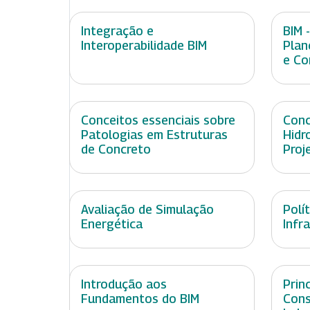
Integração e
BIM -
Interoperabilidade BIM
Plan
e Co
Conceitos essenciais sobre
Conc
Patologias em Estruturas
Hidr
de Concreto
Proj
Avaliação de Simulação
Polí
Energética
Infr
Introdução aos
Prin
Fundamentos do BIM
Cons