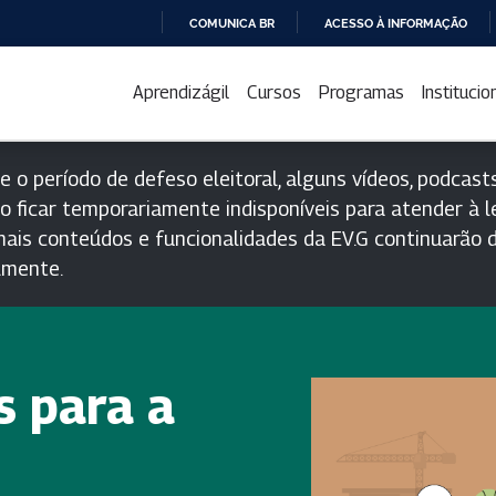
COMUNICA BR
ACESSO À INFORMAÇÃO
IR
PARA
Aprendizágil
Cursos
Programas
Institucio
O
CONTEÚDO
e o período de defeso eleitoral, alguns vídeos, podcasts
o ficar temporariamente indisponíveis para atender à le
ais conteúdos e funcionalidades da EV.G continuarão d
lmente.
s para a