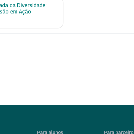
ada da Diversidade:
usão em Ação
Para alunos
Para parceiro