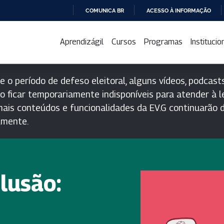
COMUNICA BR
ACESSO À INFORMAÇÃO
IR
PARA
Aprendizágil
Cursos
Programas
Institucio
O
CONTEÚDO
e o período de defeso eleitoral, alguns vídeos, podcasts
o ficar temporariamente indisponíveis para atender à le
ais conteúdos e funcionalidades da EV.G continuarão d
lmente.
lusão: