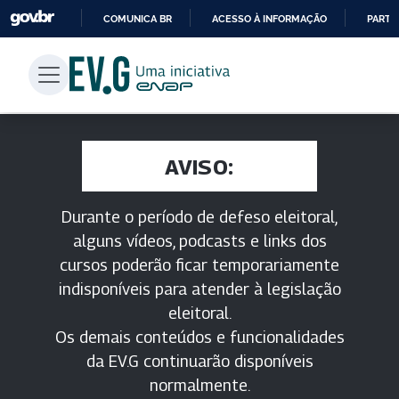
COMUNICA BR
ACESSO À INFORMAÇÃO
PARTI
IR
PARA
O
CONTEÚDO
AVISO:
Durante o período de defeso eleitoral,
alguns vídeos, podcasts e links dos
cursos poderão ficar temporariamente
indisponíveis para atender à legislação
eleitoral.
Os demais conteúdos e funcionalidades
da EV.G continuarão disponíveis
normalmente.