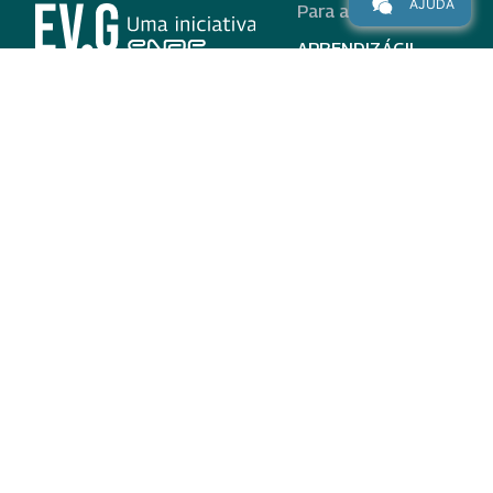
AJUDA
Para alunos
APRENDIZÁGIL
CURSOS
PROGRAMAS
INSTITUCIONAL
AJUDA
Para parceiros
Nas redes
ADESÃO
INSTITUIÇÕES
PARTICIPANTES
EV.G EM NÚMEROS
VALIDAÇÃO DE
DOCUMENTOS
TERMO DE USO E AVISO
DE PRIVACIDADE