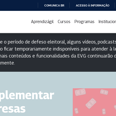
COMUNICA BR
ACESSO À INFORMAÇÃO
IR
PARA
Aprendizágil
Cursos
Programas
Institucio
O
CONTEÚDO
e o período de defeso eleitoral, alguns vídeos, podcasts
o ficar temporariamente indisponíveis para atender à le
ais conteúdos e funcionalidades da EV.G continuarão d
lmente.
mplementar
resas