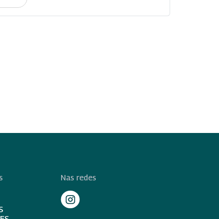
s
Nas redes
S
TES