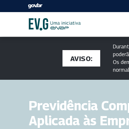
Durant
poderã
AVISO:
Os dem
norma
Previdência Co
Aplicada às Emp