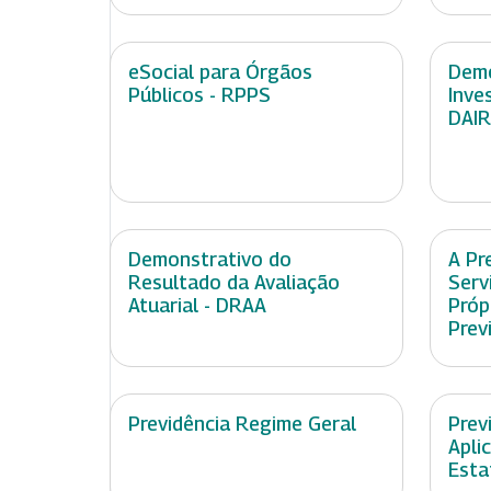
eSocial para Órgãos
Demo
Públicos - RPPS
Inve
DAIR
Demonstrativo do
A Pr
Resultado da Avaliação
Serv
Atuarial - DRAA
Próp
Prev
Previdência Regime Geral
Prev
Apli
Esta