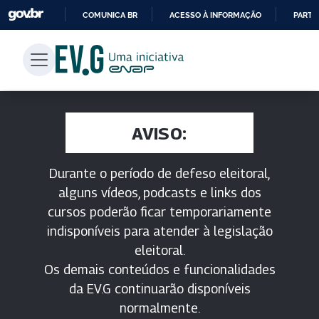
COMUNICA BR
ACESSO À INFORMAÇÃO
PARTI
IR
PARA
O
CONTEÚDO
AVISO:
Durante o período de defeso eleitoral,
alguns vídeos, podcasts e links dos
cursos poderão ficar temporariamente
indisponíveis para atender à legislação
eleitoral.
Os demais conteúdos e funcionalidades
da EV.G continuarão disponíveis
normalmente.