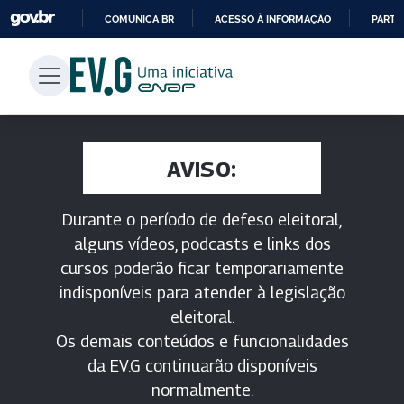
COMUNICA BR
ACESSO À INFORMAÇÃO
PARTI
IR
PARA
O
CONTEÚDO
AVISO:
Durante o período de defeso eleitoral,
alguns vídeos, podcasts e links dos
cursos poderão ficar temporariamente
indisponíveis para atender à legislação
eleitoral.
Os demais conteúdos e funcionalidades
da EV.G continuarão disponíveis
normalmente.