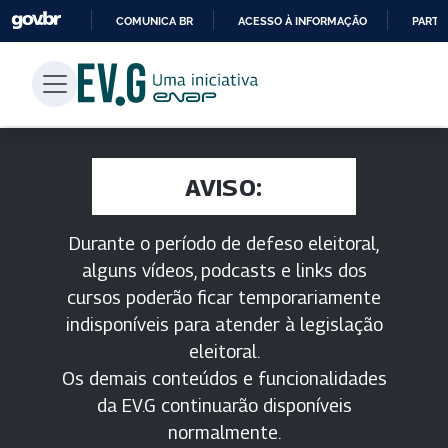
COMUNICA BR
ACESSO À INFORMAÇÃO
PARTI
IR
PARA
O
CONTEÚDO
AVISO:
Durante o período de defeso eleitoral,
alguns vídeos, podcasts e links dos
cursos poderão ficar temporariamente
indisponíveis para atender à legislação
eleitoral.
Os demais conteúdos e funcionalidades
da EV.G continuarão disponíveis
normalmente.