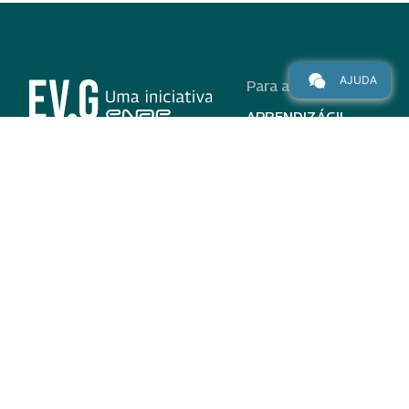
AJUDA
Para alunos
APRENDIZÁGIL
CURSOS
PROGRAMAS
INSTITUCIONAL
AJUDA
Para parceiros
Nas redes
ADESÃO
INSTITUIÇÕES
PARTICIPANTES
EV.G EM NÚMEROS
VALIDAÇÃO DE
DOCUMENTOS