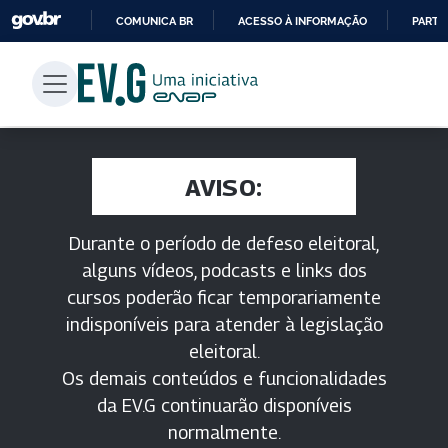
COMUNICA BR
ACESSO À INFORMAÇÃO
PARTI
IR
PARA
O
CONTEÚDO
AVISO:
Durante o período de defeso eleitoral,
alguns vídeos, podcasts e links dos
cursos poderão ficar temporariamente
indisponíveis para atender à legislação
eleitoral.
Os demais conteúdos e funcionalidades
da EV.G continuarão disponíveis
normalmente.