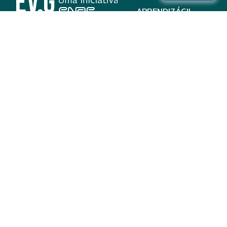
APRENDIZÁGIL
CURSOS
PROGRAMAS
INSTITUCIONAL
AJUDA
Para parceiros
Nas redes
ADESÃO
INSTITUIÇÕES
PARTICIPANTES
EV.G EM NÚMEROS
VALIDAÇÃO DE
DOCUMENTOS
TERMO DE USO E AVISO
DE PRIVACIDADE