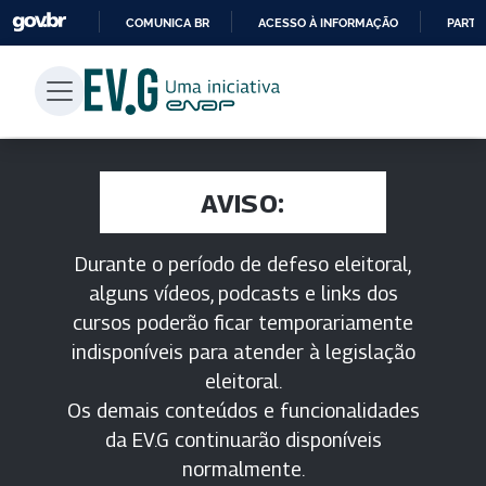
COMUNICA BR
ACESSO À INFORMAÇÃO
PARTI
IR
PARA
O
CONTEÚDO
AVISO:
Durante o período de defeso eleitoral,
alguns vídeos, podcasts e links dos
cursos poderão ficar temporariamente
indisponíveis para atender à legislação
eleitoral.
Os demais conteúdos e funcionalidades
da EV.G continuarão disponíveis
normalmente.