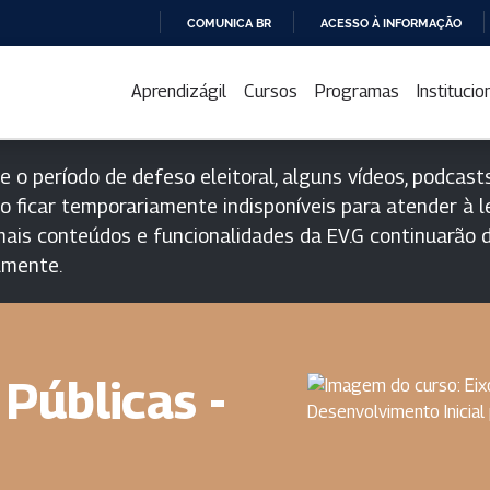
COMUNICA BR
ACESSO À INFORMAÇÃO
IR
PARA
Aprendizágil
Cursos
Programas
Institucio
O
CONTEÚDO
e o período de defeso eleitoral, alguns vídeos, podcasts
o ficar temporariamente indisponíveis para atender à le
ais conteúdos e funcionalidades da EV.G continuarão d
lmente.
 Públicas -