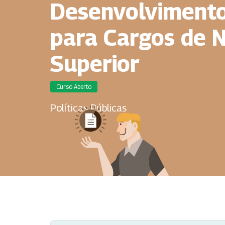
Desenvolvimento 
para Cargos de N
Superior
Curso Aberto
Políticas Públicas