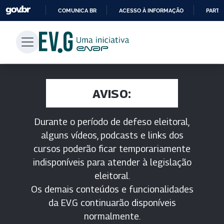
COMUNICA BR
ACESSO À INFORMAÇÃO
PARTI
IR
PARA
O
CONTEÚDO
AVISO:
Durante o período de defeso eleitoral,
alguns vídeos, podcasts e links dos
cursos poderão ficar temporariamente
indisponíveis para atender à legislação
eleitoral.
Os demais conteúdos e funcionalidades
da EV.G continuarão disponíveis
normalmente.