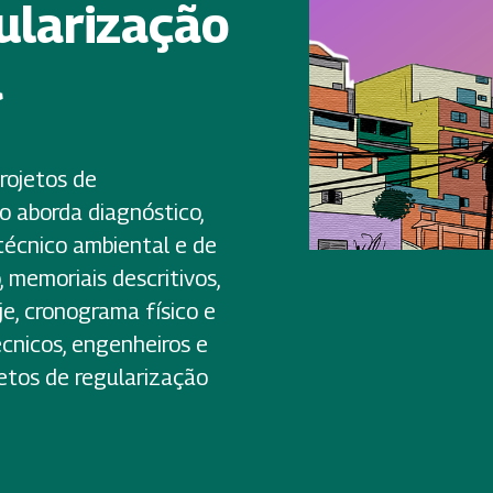
ularização
a
rojetos de
o aborda diagnóstico,
técnico ambiental e de
o, memoriais descritivos,
je, cronograma físico e
écnicos, engenheiros e
etos de regularização