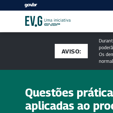
Durant
poderã
AVISO:
Os dem
norma
Questões prátic
aplicadas ao pr