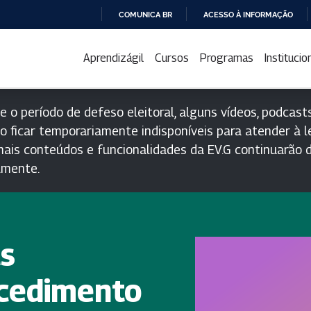
COMUNICA BR
ACESSO À INFORMAÇÃO
IR
PARA
Aprendizágil
Cursos
Programas
Institucio
O
CONTEÚDO
e o período de defeso eleitoral, alguns vídeos, podcasts
o ficar temporariamente indisponíveis para atender à le
ais conteúdos e funcionalidades da EV.G continuarão d
lmente.
as
ocedimento