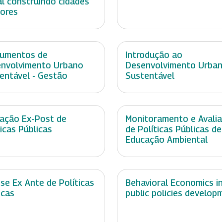
al construindo cidades
ores
rumentos de
Introdução ao
nvolvimento Urbano
Desenvolvimento Urba
entável - Gestão
Sustentável
iação Ex-Post de
Monitoramento e Avali
ticas Públicas
de Políticas Públicas de
Educação Ambiental
ise Ex Ante de Políticas
Behavioral Economics i
icas
public policies develop