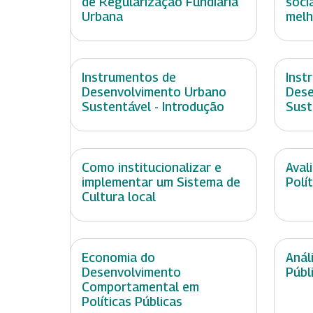
de Regularização Fundiária
soci
Urbana
melh
Instrumentos de
Inst
Desenvolvimento Urbano
Dese
Sustentável - Introdução
Sust
Como institucionalizar e
Aval
implementar um Sistema de
Polí
Cultura local
Economia do
Anál
Desenvolvimento
Públ
Comportamental em
Políticas Públicas