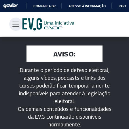
COMUNICA BR
ACESSO À INFORMAÇÃO
PARTI
IR
PARA
O
CONTEÚDO
AVISO:
Durante o período de defeso eleitoral,
alguns vídeos, podcasts e links dos
cursos poderão ficar temporariamente
indisponíveis para atender à legislação
eleitoral.
Os demais conteúdos e funcionalidades
da EV.G continuarão disponíveis
normalmente.