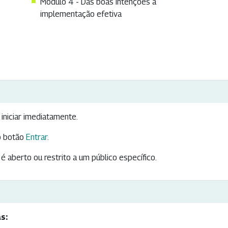
Módulo 4 - Das boas intenções à
implementação efetiva
iniciar imediatamente.
 botão
Entrar
.
é aberto ou restrito a um público específico.
s: