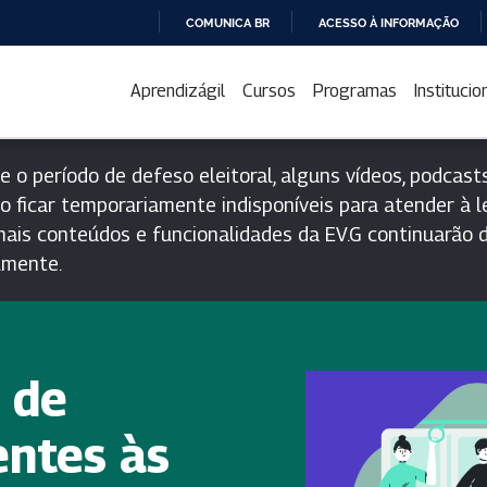
COMUNICA BR
ACESSO À INFORMAÇÃO
IR
PARA
Aprendizágil
Cursos
Programas
Institucio
O
CONTEÚDO
e o período de defeso eleitoral, alguns vídeos, podcasts
o ficar temporariamente indisponíveis para atender à le
ais conteúdos e funcionalidades da EV.G continuarão d
lmente.
 de
entes às