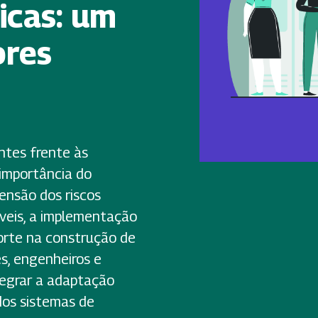
icas: um
ores
ntes frente às
 importância do
eensão dos riscos
íveis, a implementação
orte na construção de
es, engenheiros e
tegrar a adaptação
dos sistemas de