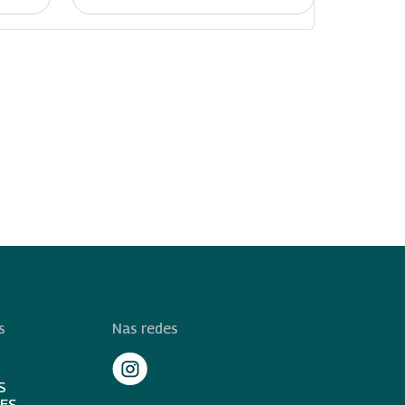
s
Nas redes
S
TES