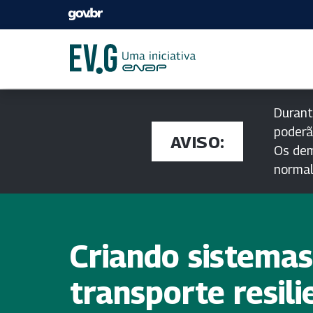
Durant
poderã
AVISO:
Os dem
norma
Criando sistemas
transporte resili