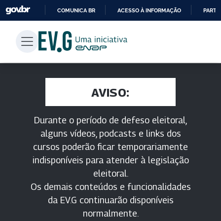
COMUNICA BR
ACESSO À INFORMAÇÃO
PARTI
IR
PARA
O
CONTEÚDO
AVISO:
Durante o período de defeso eleitoral,
alguns vídeos, podcasts e links dos
cursos poderão ficar temporariamente
indisponíveis para atender à legislação
eleitoral.
Os demais conteúdos e funcionalidades
da EV.G continuarão disponíveis
normalmente.