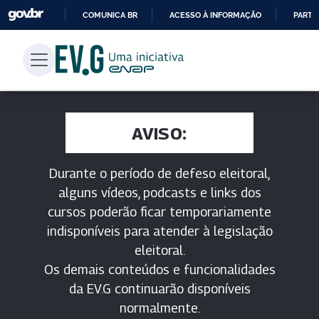
COMUNICA BR
ACESSO À INFORMAÇÃO
PARTI
IR
PARA
O
CONTEÚDO
AVISO:
Durante o período de defeso eleitoral,
alguns vídeos, podcasts e links dos
cursos poderão ficar temporariamente
indisponíveis para atender à legislação
eleitoral.
Os demais conteúdos e funcionalidades
da EV.G continuarão disponíveis
normalmente.