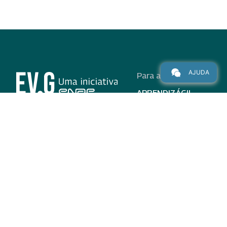
AJUDA
Para alunos
APRENDIZÁGIL
CURSOS
PROGRAMAS
INSTITUCIONAL
AJUDA
Para parceiros
Nas redes
ADESÃO
INSTITUIÇÕES
PARTICIPANTES
EV.G EM NÚMEROS