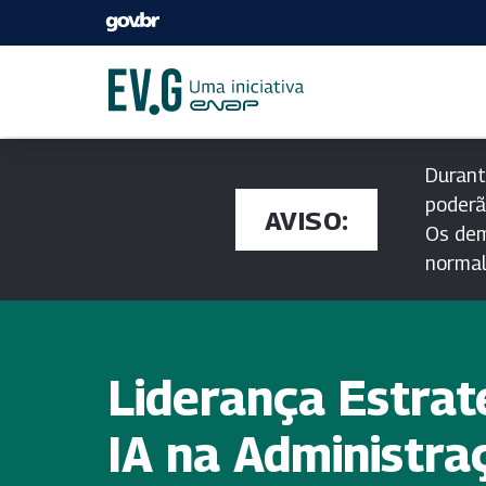
Durant
poderã
AVISO:
Os dem
norma
Liderança Estra
IA na Administra