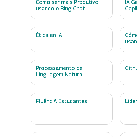
Como ser mais Produtivo
IA G
usando o Bing Chat
Copi
Ética en IA
Cómo
usan
Processamento de
Gith
Linguagem Natural
FluêncIA Estudantes
Lide