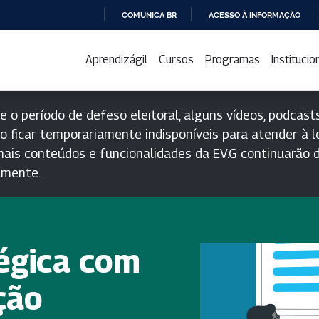
COMUNICA BR
ACESSO À INFORMAÇÃO
IR
PARA
Aprendizágil
Cursos
Programas
Institucio
O
CONTEÚDO
e o período de defeso eleitoral, alguns vídeos, podcasts
o ficar temporariamente indisponíveis para atender à le
ais conteúdos e funcionalidades da EV.G continuarão d
lmente.
tégica com
ção